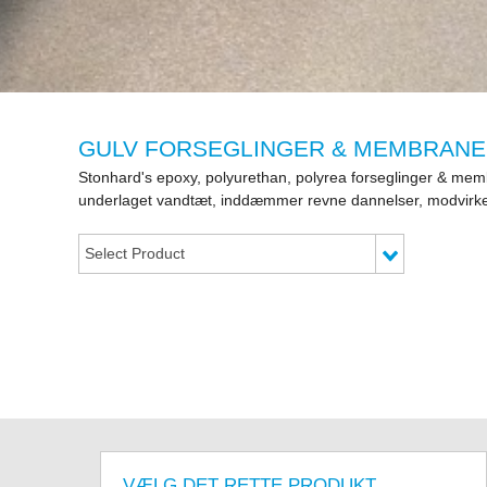
GULV FORSEGLINGER & MEMBRAN
Stonhard's epoxy, polyurethan, polyrea forseglinger & membr
underlaget vandtæt, inddæmmer revne dannelser, modvirker
Select Product
VÆLG DET RETTE PRODUKT