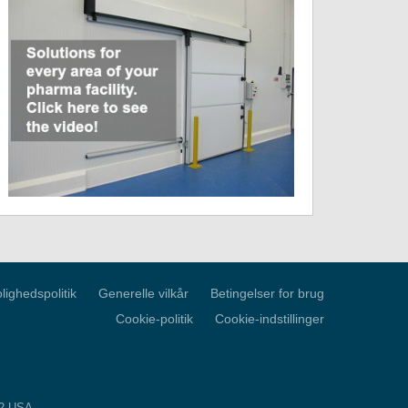
lighedspolitik
Generelle vilkår
Betingelser for brug
Cookie-politik
Cookie-indstillinger
52 USA