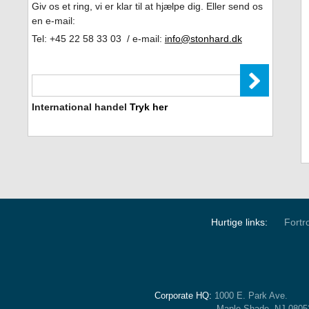
Giv os et ring, vi er klar til at hjælpe dig. Eller send os
en e-mail:
Tel: +45 22 58 33 03 / e-mail:
info@stonhard.dk
International handel
Tryk her
Hurtige links:
Fortro
Corporate HQ:
1000 E. Park Ave.
Maple Shade, NJ 080