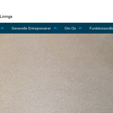
Generelle Entreprenører
Om Os
Funktionsordli