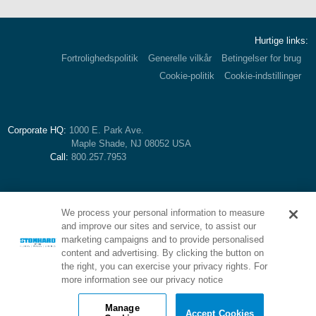
Hurtige links:
Fortrolighedspolitik
Generelle vilkår
Betingelser for brug
Cookie-politik
Cookie-indstillinger
Corporate HQ:
1000 E. Park Ave.
Maple Shade, NJ 08052 USA
Call:
800.257.7953
We process your personal information to measure
and improve our sites and service, to assist our
marketing campaigns and to provide personalised
content and advertising. By clicking the button on
the right, you can exercise your privacy rights. For
more information see our privacy notice
Brand of Stonhard:
Manage
Accept Cookies