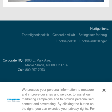
Hurtige links:
Fortrolighedspolitik
Generelle vilkår
Betingelser for brug
Cookie-politik
Cookie-indstillinger
Corporate HQ:
1000 E. Park Ave.
Maple Shade, NJ 08052 USA
Call:
800.257.7953
We process your personal information to measure
and improve our sites and service, to assist our
marketing campaigns and to provide personalised
content and advertising. By clicking the button on
the right, you can exercise your privacy rights. For