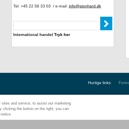
Tel: +45 22 58 33 03 / e-mail:
info@stonhard.dk
International handel
Tryk her
Hurtige links:
Fortro
sites and service, to assist our marketing
 clicking the button on the right, you can
Corporate HQ:
1000 E. Park Ave.
 notice
Maple Shade, NJ 080
Call:
800.257.7953