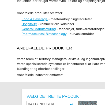
Industrier, der bruger varmeovne, kølere og aftapningslinj
.
Anbefalede produkter omfatter:
Food & Beverage
- madforarbejdningsfaciliteter
Hospitality
- kommercielle køkkener
General Manufacturing
- tappelinjer, fødevareforarbejd
Pharmaceutical-Biotechnology
- burvaskområder
ANBEFALEDE PRODUKTER
Vores team af Territory Managers, arkitekt- og ingeniørre
Vores specialiserede systemer er konstrueret til at klare va
blandinger og efterbehandlinger.
Anbefalede industrier omfatter:
VÆLG DET RETTE PRODUKT
VÆLG INDUSTRI