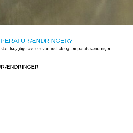
EMPERATURÆNDRINGER?
modstandsdygtige overfor varmechok og temperaturændringer.
TURÆNDRINGER