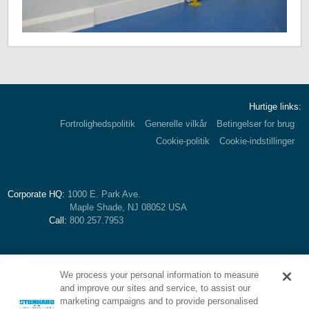
Hurtige links:
Fortrolighedspolitik
Generelle vilkår
Betingelser for brug
Cookie-politik
Cookie-indstillinger
Corporate HQ:
1000 E. Park Ave.
Maple Shade, NJ 08052 USA
Call:
800.257.7953
We process your personal information to measure
and improve our sites and service, to assist our
marketing campaigns and to provide personalised