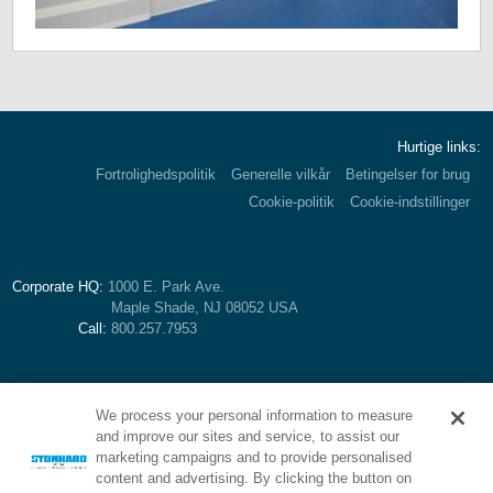
Hurtige links:
Fortrolighedspolitik
Generelle vilkår
Betingelser for brug
Cookie-politik
Cookie-indstillinger
Corporate HQ:
1000 E. Park Ave.
Maple Shade, NJ 08052 USA
Call:
800.257.7953
We process your personal information to measure
and improve our sites and service, to assist our
marketing campaigns and to provide personalised
content and advertising. By clicking the button on