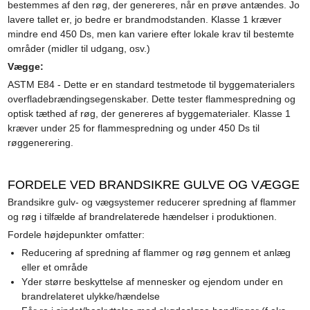
bestemmes af den røg, der genereres, når en prøve antændes. Jo
lavere tallet er, jo bedre er brandmodstanden. Klasse 1 kræver
mindre end 450 Ds, men kan variere efter lokale krav til bestemte
områder (midler til udgang, osv.)
Vægge:
ASTM E84 - Dette er en standard testmetode til byggematerialers
overfladebrændingsegenskaber. Dette tester flammespredning og
optisk tæthed af røg, der genereres af byggematerialer. Klasse 1
kræver under 25 for flammespredning og under 450 Ds til
røggenerering.
FORDELE VED BRANDSIKRE GULVE OG VÆGGE
Brandsikre gulv- og vægsystemer reducerer spredning af flammer
og røg i tilfælde af brandrelaterede hændelser i produktionen.
Fordele højdepunkter omfatter:
Reducering af spredning af flammer og røg gennem et anlæg
eller et område
Yder større beskyttelse af mennesker og ejendom under en
brandrelateret ulykke/hændelse