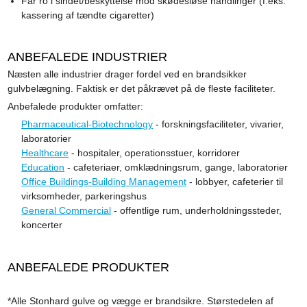
Får ro i sindet/beskyttelse mod skødesløse handlinger (f.eks.
kassering af tændte cigaretter)
ANBEFALEDE INDUSTRIER
Næsten alle industrier drager fordel ved en brandsikker
gulvbelægning. Faktisk er det påkrævet på de fleste faciliteter.
Anbefalede produkter omfatter:
Pharmaceutical-Biotechnology
- forskningsfaciliteter, vivarier,
laboratorier
Healthcare
- hospitaler, operationsstuer, korridorer
Education
- cafeteriaer, omklædningsrum, gange, laboratorier
Office Buildings-Building Management
- lobbyer, cafeterier til
virksomheder, parkeringshus
General Commercial
- offentlige rum, underholdningssteder,
koncerter
ANBEFALEDE PRODUKTER
*Alle Stonhard gulve og vægge er brandsikre. Størstedelen af