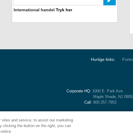
International handel
Tryk her
Hurtige links:
Fortro
Corporate HQ:
1000 E. Park Ave.
Maple Shade, NJ 080
Call:
800.257.7953
sites and service, to assist our marketing
 clicking the button on the right, you can
 notice