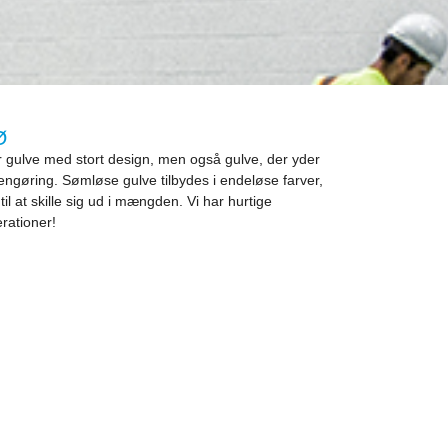
Ø
for gulve med stort design, men også gulve, der yder
 rengøring. Sømløse gulve tilbydes i endeløse farver,
il at skille sig ud i mængden. Vi har hurtige
erationer!